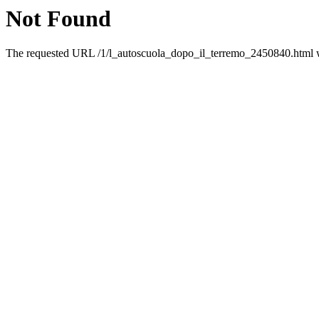
Not Found
The requested URL /1/l_autoscuola_dopo_il_terremo_2450840.html wa