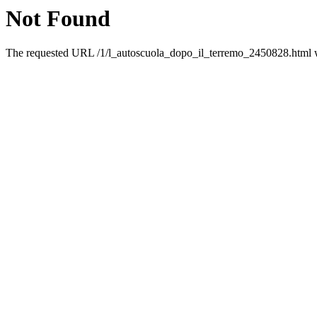
Not Found
The requested URL /1/l_autoscuola_dopo_il_terremo_2450828.html wa