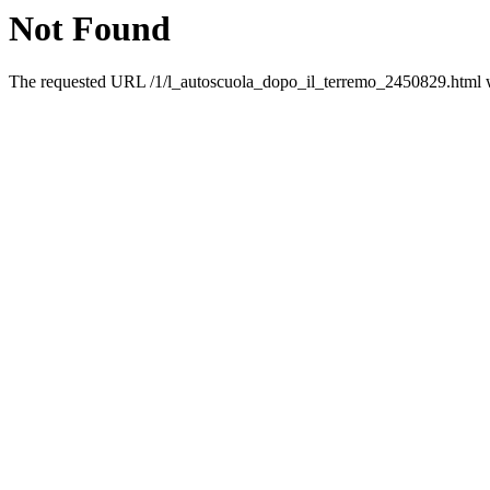
Not Found
The requested URL /1/l_autoscuola_dopo_il_terremo_2450829.html wa